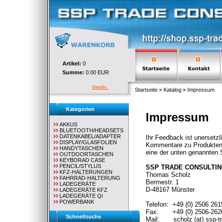
Artikel:
0
Summe:
0.00 EUR
Details..
Startseite
»
Katalog
»
Impressum
Kategorien
Impressum
AKKUS
BLUETOOTH/HEADSETS
DATENKABEL/ADAPTER
Ihr Feedback ist unersetz
DISPLAY/GLASFOLIEN
Kommentare zu Produkten 
HANDYTASCHEN
eine der unten genannten S
OUTDOORTASCHEN
KEYBORAD CASE
PENCIL/STYLUS
SSP TRADE CONSULTI
KFZ-HALTERUNGEN
Thomas Scholz
FAHRRAD-HALTERUNG
Bermestr. 1
LADEGERÄTE
D-48167 Münster
LADEGERÄTE KFZ
LADEGERÄTE Qi
POWERBANK
Telefon: +49 (0) 2506 261
Fax: +49 (0) 2506-262
Schnellsuche
Mail:
scholz (at) ssp-t