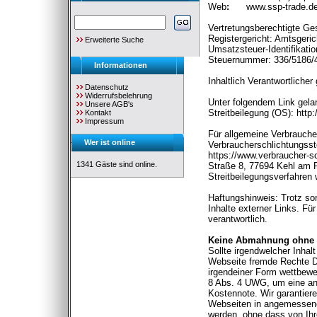
Web
:
www.ssp-trade.d
Vertretungsberechtigte Ge
Registergericht: Amtsgeri
Erweiterte Suche
Umsatzsteuer-Identifikat
Steuernummer: 336/5186/
Informationen
Inhaltlich Verantwortlich
Datenschutz
Widerrufsbelehrung
Unter folgendem Link gela
Unsere AGB's
Streitbeilegung (OS):
http
Kontakt
Impressum
Für allgemeine Verbrauche
Wer ist online
Verbraucherschlichtungsste
https://www.verbraucher-sc
1341 Gäste sind online.
Straße 8, 77694 Kehl am R
Streitbeilegungsverfahren 
Haftungshinweis: Trotz sorg
Inhalte externer Links. Für
verantwortlich.
Keine Abmahnung ohne v
Sollte irgendwelcher Inhal
Webseite fremde Rechte Dr
irgendeiner Form wettbewer
8 Abs. 4 UWG, um eine an
Kostennote. Wir garantier
Webseiten in angemessener
werden, ohne dass von Ihre