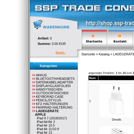
Artikel:
0
Summe:
0.00 EUR
Details..
Startseite
»
Katalog
»
LADEGERÄT
Kategorien
angezeigte Produkte:
1
bis
14
(von
AKKUS
Num
BLUETOOTH/HEADSETS
DATENKABEL/ADAPTER
DISPLAY/GLASFOLIEN
HANDYTASCHEN
OUTDOORTASCHEN
KEYBORAD CASE
PENCIL/STYLUS
1
KFZ-HALTERUNGEN
FAHRRAD-HALTERUNG
LADEGERÄTE
APPLE
iPad 9.7 (2018/2017)
Details
iPad Air/Air 2
iPad Air 10.5
iPad Air 11/10.9
iPad Air 13