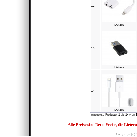
12
Details
13
Details
14
Details
angezeigte Produkte:
1
bis
14
(von
Alle Preise sind Netto Preise, die Lief
Copyright (c)