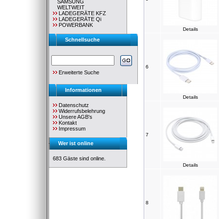
SAMSUNG
WELTWEIT
LADEGERÄTE KFZ
LADEGERÄTE Qi
POWERBANK
Details
Schnellsuche
6
Erweiterte Suche
Informationen
Details
Datenschutz
Widerrufsbelehrung
Unsere AGB's
Kontakt
Impressum
7
Wer ist online
683 Gäste sind online.
Details
8