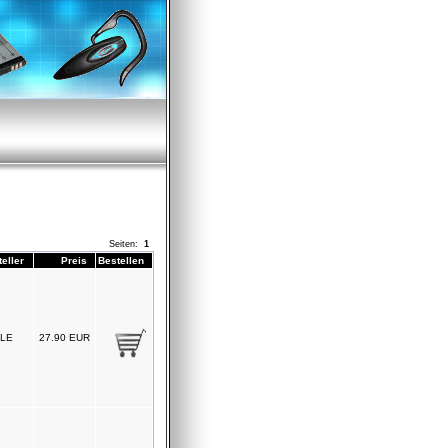
Seiten:
1
eller
Preis
Bestellen
LE
27.90 EUR