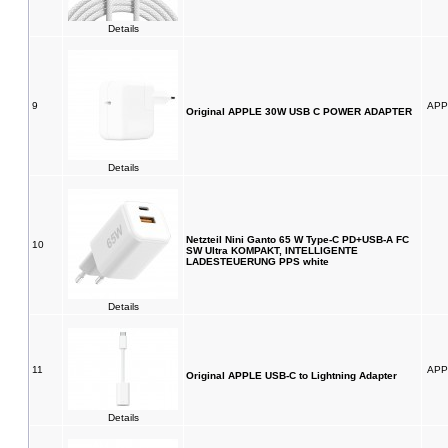
Details
9
APP
Original APPLE 30W USB C POWER ADAPTER
Details
Netzteil Nini Ganto 65 W Type-C PD+USB-A FC
10
SW Ultra KOMPAKT, INTELLIGENTE
LADESTEUERUNG PPS white
Details
11
APP
Original APPLE USB-C to Lightning Adapter
Details