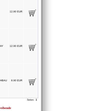
12.90 EUR
AY
12.90 EUR
HBAU
8.90 EUR
Seiten:
1
reibende