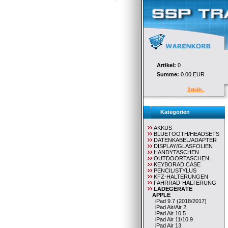
Artikel:
0
Summe:
0.00 EUR
Details..
Kategorien
AKKUS
BLUETOOTH/HEADSETS
DATENKABEL/ADAPTER
DISPLAY/GLASFOLIEN
HANDYTASCHEN
OUTDOORTASCHEN
KEYBORAD CASE
PENCIL/STYLUS
KFZ-HALTERUNGEN
FAHRRAD-HALTERUNG
LADEGERÄTE
APPLE
iPad 9.7 (2018/2017)
iPad Air/Air 2
iPad Air 10.5
iPad Air 11/10.9
iPad Air 13