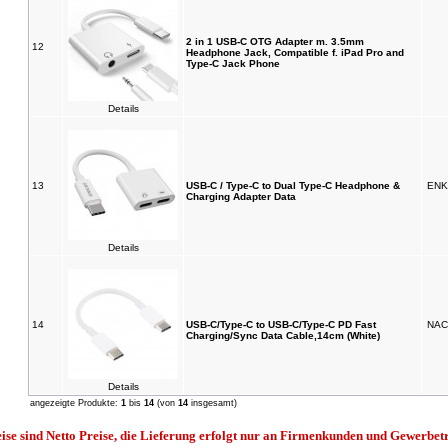
2 in 1 USB-C OTG Adapter m. 3.5mm
12
Headphone Jack, Compatible f. iPad Pro and
Type-C Jack Phone
Details
13
USB-C / Type-C to Dual Type-C Headphone &
ENK
Charging Adapter Data
Details
14
USB-C/Type-C to USB-C/Type-C PD Fast
NAC
Charging/Sync Data Cable,14cm (White)
Details
angezeigte Produkte:
1
bis
14
(von
14
insgesamt)
eise sind Netto Preise, die Lieferung erfolgt nur an Firmenkunden und Gewerbet