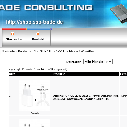
Startseite
»
Katalog
»
LADEGERÄTE
»
APPLE
»
iPhone 17/17e/Pro
Darstellen:
angezeigte Produkte:
1
bis
14
(von
14
insgesamt)
Num
Produkte
Herst
1
Original APPLE 20W USB-C Power Adapter inkl.
APP
USB-C 60 Watt Woven Charger Cable 1m
Details