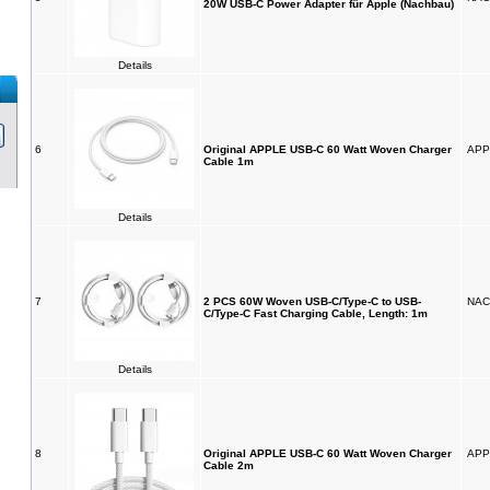
20W USB-C Power Adapter für Apple (Nachbau)
Details
6
Original APPLE USB-C 60 Watt Woven Charger
APP
Cable 1m
Details
7
2 PCS 60W Woven USB-C/Type-C to USB-
NAC
C/Type-C Fast Charging Cable, Length: 1m
Details
8
Original APPLE USB-C 60 Watt Woven Charger
APP
Cable 2m